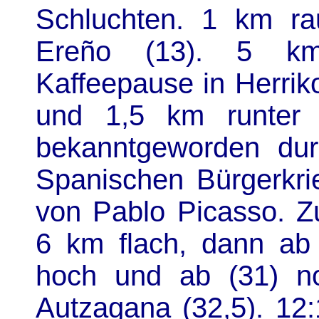
Schluchten. 1 km r
Ere
ño (13). 5 km
Kaffeepause in Herrik
und 1,5 km runter 
bekanntgeworden du
Spanischen Bürgerkr
von Pablo Picasso. Zu
6 km flach, dann ab
hoch und ab (31) n
Autzagana (32,5). 12: