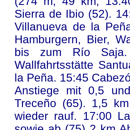
(274 m; 49 km; 13:
Sierra de Ibio (52). 1
Villanueva de la Peñ
Hamburgern, Bier, Wa
bis zum Río Saja.
Wallfahrtsstätte Sant
la Peña. 15:45 Cabezón
Anstiege mit 0,5 un
Treceño (65). 1,5 km
wieder rauf. 17:00 L
sowie ab (75) 2 km Ab