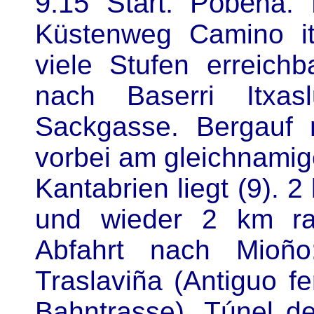
9:15 Start. Pobe
ña. 
Küstenweg Camino itx
viele Stufen erreichb
nach Baserri Itxas
Sackgasse. Bergauf
vorbei am gleichnamige
Kantabrien liegt (9). 
und wieder 2 km rau
Abfahrt nach Mioño
Traslaviña (Antiguo fe
Bahntrasse). Túnel d