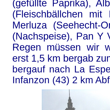
(gefüllte Paprika), Al
(Fleischbällchen mit
Merluza (Seehecht-Om
(Nachspeise), Pan Y V
Regen müssen wir we
erst 1,5 km bergab z
bergauf nach La Espe
Infanzon (43) 2 km Abf