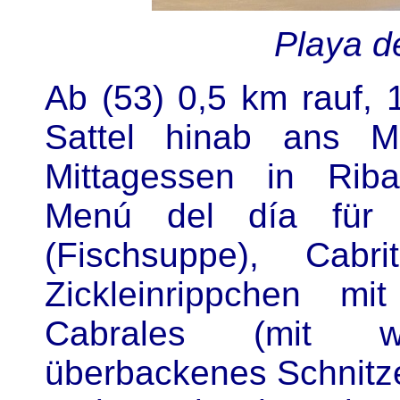
Playa d
Ab (53) 0,5 km rauf, 
Sattel hinab ans M
Mittagessen in Riba
Menú del día für
(Fischsuppe), Cabr
Zickleinrippchen m
Cabrales (mit wü
überbackenes Schnitze