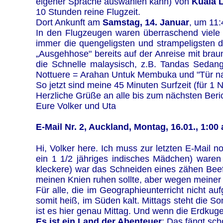
eigener Sprache auswählen kann) von
Kuala 
10 Stunden reine Flugzeit.
Dort Ankunft am
Samstag, 14. Januar
, um 11:
In den Flugzeugen waren überraschend viele 
immer die quengeligsten und strampeligsten d
„Ausgehhose" bereits auf der Anreise mit bra
die Schnelle malaysisch, z.B. Tandas Seda
Nottuere = Arahan Untuk Membuka und "Tür nac
So jetzt sind meine 45 Minuten Surfzeit (für 1 
Herzliche Grüße an alle bis zum nächsten Beri
Eure Volker und Uta
E-Mail Nr. 2, Auckland, Montag, 16.01., 1:00 
Hi, Volker here. Ich muss zur letzten E-Mail 
ein 1 1/2 jähriges indisches Mädchen) waren
kleckere) war das Schneiden eines zähen Beefs
meinen Knien ruhen sollte, aber wegen meiner 
Für alle, die im Geographieunterricht nicht au
somit heiß, im Süden kalt. Mittags steht die S
ist es hier genau Mittag. Und wenn die Erdkug
Es ist ein Land der Abenteuer
: Das fängt sch