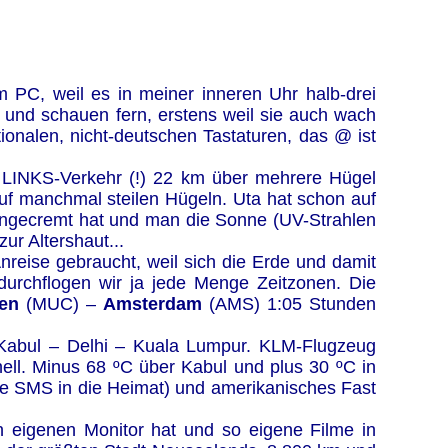
 PC, weil es in meiner inneren Uhr halb-drei
e und schauen fern, erstens weil sie auch wach
tionalen, nicht-deutschen Tastaturen, das @ ist
m LINKS-Verkehr (!) 22 km über mehrere Hügel
 auf manchmal steilen Hügeln. Uta hat schon auf
eingecremt hat und man die Sonne (UV-Strahlen
ur Altershaut...
reise gebraucht, weil sich die Erde und damit
urchflogen wir ja jede Menge Zeitzonen. Die
en
(MUC) –
Amsterdam
(AMS) 1:05 Stunden
- Kabul – Delhi – Kuala Lumpur. KLM-Flugzeug
ell. Minus 68 ºC über Kabul und plus 30 ºC in
rste SMS in die Heimat) und amerikanisches Fast
en eigenen Monitor hat und so eigene Filme in