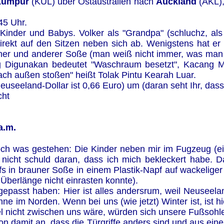
Lumpur
(KUL) über Ostaustralien nach
Auckland
(AKL),
45 Uhr.
Kinder und Babys. Volker als "Grandpa" (schluchz, als
irekt auf den Sitzen neben sich ab. Wenigstens hat er 
uner und anderer Soße (man weiß nicht immer, was man i
ng Digunakan bedeutet "Waschraum besetzt", Kacang M
h außen stoßen" heißt Tolak Pintu Kearah Luar.
Neuseeland-Dollar ist 0,66 Euro) um (daran seht Ihr, dass
cht
a.m.
noch was gestehen: Die Kinder neben mir im Fugzeug (e
 nicht schuld daran, dass ich mich bekleckert habe.
 in brauner Soße in einem Plastik-Napf auf wackeliger 
Überlänge nicht einrasten konnte).
fgepasst haben: Hier ist alles andersrum, weil Neuseela
onne im Norden. Wenn bei uns (wie jetzt) Winter ist, ist
el nicht zwischen uns wäre, würden sich unsere Fußsohl
on damit an, dass die Türgriffe anders sind und aus ei