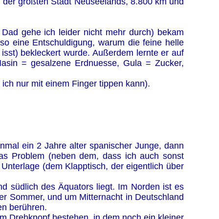
 der größten Stadt Neuseelands, 8.800 km und
 Dad gehe ich leider nicht mehr durch) bekam
so eine Entschuldigung, warum die feine helle
sst) bekleckert wurde. Außerdem lernte er auf
asin = gesalzene Erdnuesse, Gula = Zucker,
 ich nur mit einem Finger tippen kann).
inmal ein 2 Jahre alter spanischer Junge, dann
 Das Problem (neben dem, dass ich auch sonst
Unterlage (dem Klapptisch, der eigentlich über
nd südlich des Äquators liegt. Im Norden ist es
 hier Sommer, und um Mitternacht in Deutschland
en berühren.
nem Drehknopf bestehen, in dem noch ein kleiner