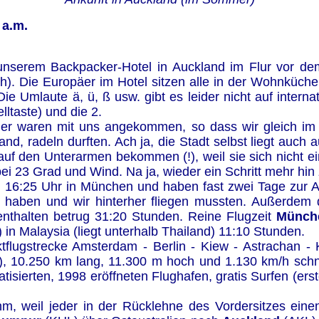
 a.m.
 unserem Backpacker-Hotel in Auckland im Flur vor dem
uch). Die Europäer im Hotel sitzen alle in der Wohnküch
ie Umlaute ä, ü, ß usw. gibt es leider nicht auf interna
lltaste) und die 2.
äder waren mit uns angekommen, so dass wir gleich i
and, radeln durften. Ach ja, die Stadt selbst liegt auch
auf den Unterarmen bekommen (!), weil sie sich nicht 
i 23 Grad und Wind. Na ja, wieder ein Schritt mehr hin z
 16:25 Uhr in München und haben fast zwei Tage zur An
aben und wir hinterher fliegen mussten. Außerdem d
enthalten betrug 31:20 Stunden. Reine Flugzeit
Münch
 in Malaysia (liegt unterhalb Thailand) 11:10 Stunden.
tflugstrecke Amsterdam - Berlin - Kiew - Astrachan 
), 10.250 km lang, 11.300 m hoch und 1.130 km/h schn
atisierten, 1998 eröffneten Flughafen, gratis Surfen (e
ehm, weil jeder in der Rücklehne des Vordersitzes ein