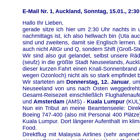
E-Mail Nr. 1
Auckland, Sonntag, 15.01., 2:30
,
Hallo Ihr Lieben,
gerade sitze ich hier um 2:30 Uhr nachts in
nachmittags ist, ich also hellwach bin (Uta a
sind und zweitens, damit sie Englisch lernen. D
auch nicht AltGr und Q, sondern Shift (Groß-Ste
Wir sind also gut gelandet, selbst unsere R
(seufz) in die größte Stadt Neuseelands, Auckl
dieser kurzen Fahrt einen Knall-Sonnenbrand 
wegen Ozonloch) nicht als so stark empfindet be
Wir starteten am
Donnerstag, 12. Januar
, um
Neuseeland von uns nach Osten weggedreht h
Gesamt-Reisezeit einschließlich Flughafenauf
und
Amsterdam
(AMS) -
Kuala Lumpur
(KUL)
Nun ein Tribut an meine Beamtenseele: Direk
Boeing 747-400 (also mit Personal 400 Plätze
Kuala Lumpur. Dort längerer Aufenthalt im klim
Food.
Direktflug mit Malaysia Airlines (sehr angen