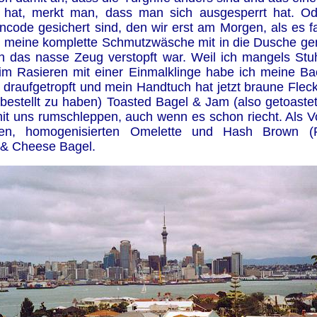
 hat, merkt man, dass man sich ausgesperrt hat. O
code gesichert sind, den wir erst am Morgen, als es fa
ng meine komplette Schmutzwäsche mit in die Dusche
rch das nasse Zeug verstopft war. Weil ich mangels S
im Rasieren mit einer Einmalklinge habe ich meine Ba
draufgetropft und mein Handtuch hat jetzt braune Flec
as bestellt zu haben) Toasted Bagel & Jam (also getoas
it uns rumschleppen, auch wenn es schon riecht. Als Vol
rten, homogenisierten Omelette und Hash Brown (R
g & Cheese Bagel.